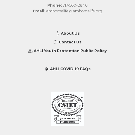
Phone:
717-560-2840
Email:
amhomelife@amhomelife.org
About Us
Contact Us
AHLI Youth Protection Public Policy
AHLI COVID-19 FAQs